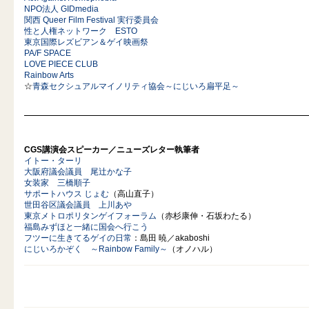
NPO法人 GIDmedia
関西 Queer Film Festival 実行委員会
性と人権ネットワーク ESTO
東京国際レズビアン＆ゲイ映画祭
PA/F SPACE
LOVE PIECE CLUB
Rainbow Arts
☆
青森セクシュアルマイノリティ協会～にじいろ扁平足～
CGS講演会スピーカー／ニューズレター執筆者
イトー・ターリ
大阪府議会議員 尾辻かな子
女装家 三橋順子
サポートハウス じょむ
（高山直子）
世田谷区議会議員 上川あや
東京メトロポリタンゲイフォーラム
（赤杉康伸・石坂わたる）
福島みずほと一緒に国会へ行こう
フツーに生きてるゲイの日常
：島田 暁／akaboshi
にじいろかぞく ～Rainbow Family～
（オノハル）