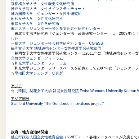
京都橘女子大学 女性歴史文化研究所
神戸女学院大学 女性学インスティチュート
城西国際大学 ジェンダー・女性学研究所
昭和女子大学 女性文化研究所
東京女子大学 女性学研究所
東北大学 ジェンダー平等と多文化共生研究センター
東北大学法学研究科「ジェンダー法・政策研究センター」は、2009年に
した
一橋大学 ジェンダー社会科学研究センター（CGraSS）
福岡女子大学 地域連携センター女性生涯学習研究部門
福岡女子大学女性生涯学習研究センターは2011年に「地域連携センター
立教大学ジェンダーフォーラム
☆
和光大学ジェンダーフォーラム
和光大学ジェンダーフリースペースを前身として2007年に「ジェンダー
☆
早稲田大学ジェンダー研究所
アジア
☆
（韓国）梨花女子大学 韓国女性研究院 Ewha Womans University Korean Women
アジア圏外
Stanford University "The Gendered Innovations project"
政府・地方自治体関連
独立行政法人国立女性教育会館（NWEC）
：各種データベースが充実して