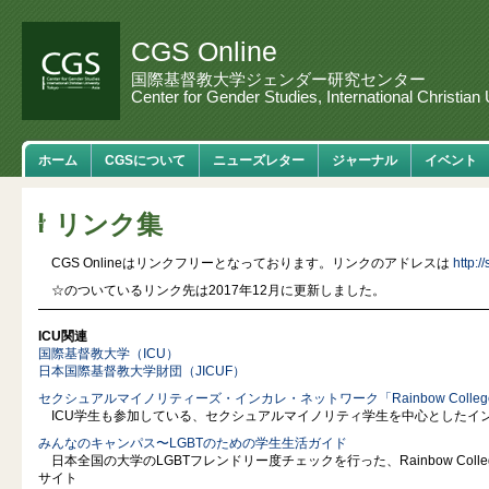
CGS Online
国際基督教大学ジェンダー研究センター
Center for Gender Studies, International Christian 
ホーム
CGSについて
ニューズレター
ジャーナル
イベント
リンク集
CG
S Onlineはリンクフリーとなっております。リンクのアドレスは
http:/
☆のついているリンク先は2017年12月に更新しました。
ICU関連
国際基督教大学（ICU）
日本国際基督教大学財団（JICUF）
セクシュアルマイノリティーズ・インカレ・ネットワーク「Rainbow Colleg
ICU学生も参加している、セクシュアルマイノリティ学生を中心としたイ
みんなのキャンパス〜LGBTのための学生生活ガイド
日本全国の大学のLGBTフレンドリー度チェックを行った、Rainbow Co
サイト