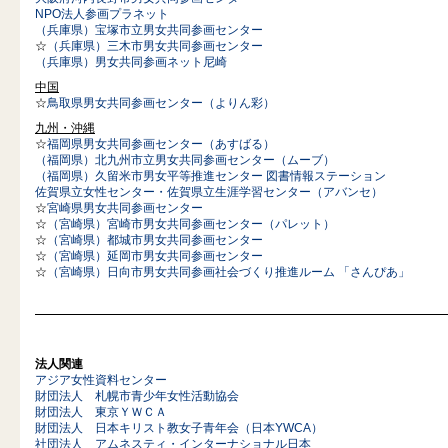
NPO法人参画プラネット
（兵庫県）宝塚市立男女共同参画センター
☆
（兵庫県）三木市男女共同参画センター
（兵庫県）男女共同参画ネット尼崎
中国
☆
鳥取県男女共同参画センター（よりん彩）
九州・沖縄
☆
福岡県男女共同参画センター（あすばる）
（福岡県）北九州市立男女共同参画センター（ムーブ）
（福岡県）久留米市男女平等推進センター 図書情報ステーション
佐賀県立女性センター・佐賀県立生涯学習センター（アバンセ）
☆
宮崎県男女共同参画センター
☆
（宮崎県）宮崎市男女共同参画センター（パレット）
☆
（宮崎県）都城市男女共同参画センター
☆
（宮崎県）延岡市男女共同参画センター
☆
（宮崎県）日向市男女共同参画社会づくり推進ルーム 「さんぴあ」
法人関連
アジア女性資料センター
財団法人 札幌市青少年女性活動協会
財団法人 東京ＹＷＣＡ
財団法人 日本キリスト教女子青年会（日本YWCA）
社団法人 アムネスティ・インターナショナル日本